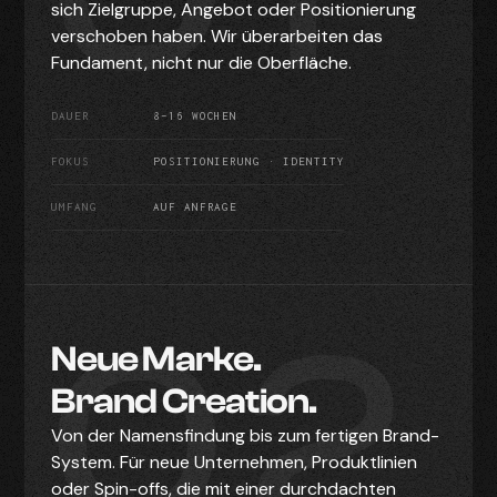
sich Zielgruppe, Angebot oder Positionierung
verschoben haben. Wir überarbeiten das
Fundament, nicht nur die Oberfläche.
DAUER
8–16 WOCHEN
FOKUS
POSITIONIERUNG · IDENTITY
UMFANG
AUF ANFRAGE
02
Neue Marke.
Brand Creation.
Von der Namensfindung bis zum fertigen Brand-
System. Für neue Unternehmen, Produktlinien
oder Spin-offs, die mit einer durchdachten