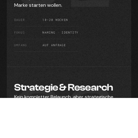
Marke starten wollen.
DAUER
10–20 WOCHEN
FOKUS
NAMING · IDENTITY
UMFANG
AUF ANFRAGE
03
Strategie & Research
Kein kompletter Relaunch, aber strategische
Klarheit. Intensives Format fuer Unternehmen,
die ihre Positionierung schaerfen oder ihr
Messaging auf neue Beine stellen wollen.
DAUER
4–8 WOCHEN